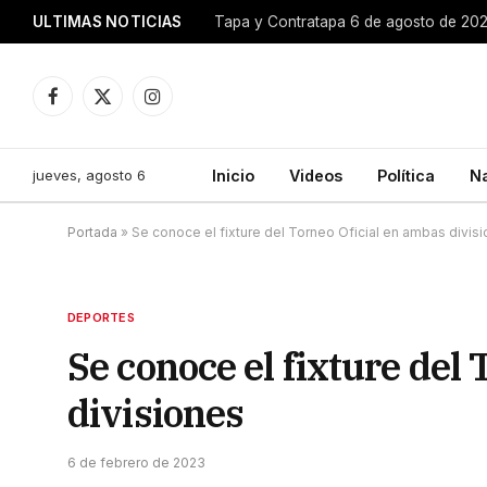
ULTIMAS NOTICIAS
Tapa y Contratapa 6 de agosto de 20
Facebook
X
Instagram
(Twitter)
jueves, agosto 6
Inicio
Videos
Política
N
Portada
»
Se conoce el fixture del Torneo Oficial en ambas divis
DEPORTES
Se conoce el fixture del
divisiones
6 de febrero de 2023