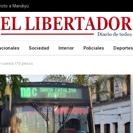
nvicto a Mandiyú
acionales
Sociedad
Interior
Policiales
Deportes
oy cuesta 170 pesos