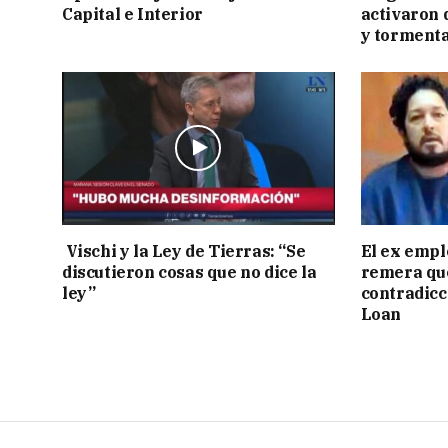
Capital e Interior
activaron d
y tormenta
Vischi y la Ley de Tierras: “Se
El ex empl
discutieron cosas que no dice la
remera qu
ley”
contradicci
Loan