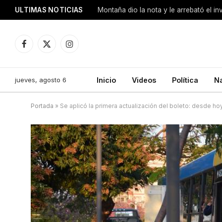
ULTIMAS NOTICIAS
Montaña dio la nota y le arrebató el i
Facebook
X
Instagram
(Twitter)
jueves, agosto 6
Inicio
Videos
Política
N
Portada
»
Se aplicó la primera actualización del boleto: desde h