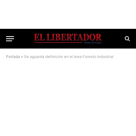
Portada
»
Se aguarda definición en el área Foresto Industrial