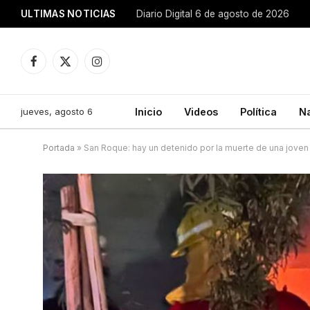
ULTIMAS NOTICIAS
Diario Digital 6 de agosto de 2026
Facebook
X
Instagram
(Twitter)
jueves, agosto 6
Inicio
Videos
Política
N
Portada
»
San Roque: hay un detenido por la muerte de una joven