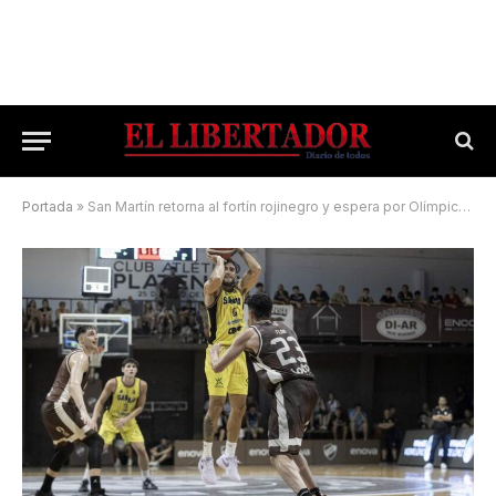
Portada
»
San Martín retorna al fortín rojinegro y espera por Olímpico de La Banda