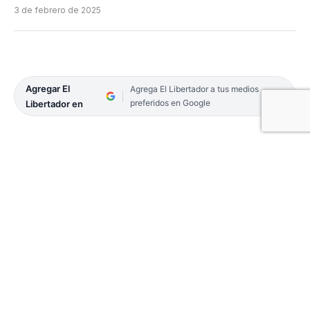
3 de febrero de 2025
Agregar El
Agrega El Libertador a tus medios
preferidos en Google
Libertador en
Mitre de Posadas volvió a ganarle a 1º de Mayo de
Formosa, fue 3 a 2 en el juego revancha en la final
de la Región Litoral Norte del torneo Regional
Federal Amateur que organiza el Consejo Federal