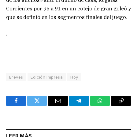
de los sueños» ante el dueño de casa, Regatas
Corrientes por 95 a 91 en un cotejo de gran goleó y
que se definió en los segmentos finales del juego.
.
Breves
Edición Impresa
Hoy
Facebook
Twitter
Email
Telegram
WhatsApp
Copy
Link
LEER MÁS