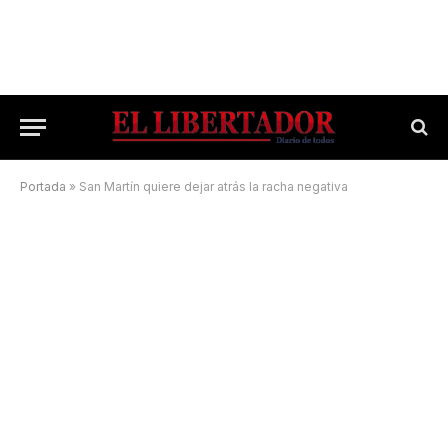
Portada
»
San Martín quiere dejar atrás la racha negativa