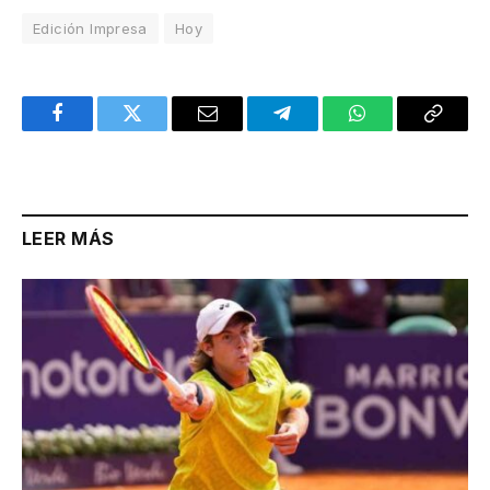
Edición Impresa
Hoy
Facebook
Twitter
Email
Telegram
WhatsApp
Copy
Link
LEER MÁS