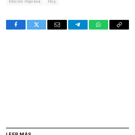
Edición Impresa
Hoy
Facebook
Twitter
Email
Telegram
WhatsApp
Copy
Link
LEER MÁS