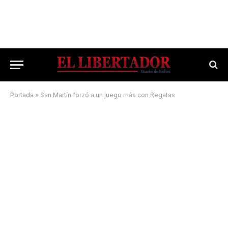
Portada
»
San Martín forzó a un juego más con Regatas