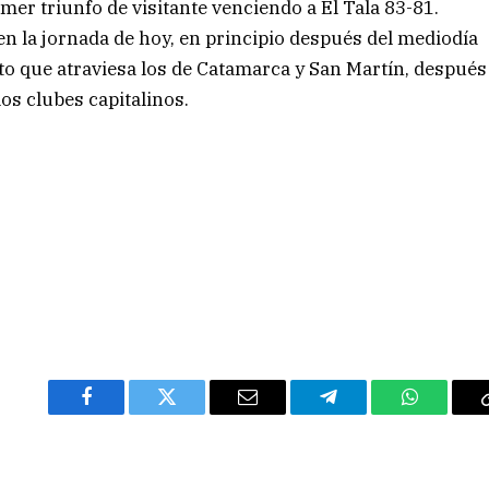
er triunfo de visitante venciendo a El Tala 83-81.
en la jornada de hoy, en principio después del mediodía
to que atraviesa los de Catamarca y San Martín, después
los clubes capitalinos.
Facebook
Twitter
Email
Telegram
WhatsAp