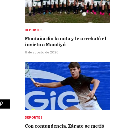
DEPORTES
Montaña dio la nota y le arrebató el
invicto a Mandiyú
6 de agosto de 2026
p
Copy
Link
DEPORTES
Con contundencia, Zárate se metió