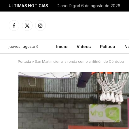
ULTIMAS NOTICIAS
Diario Digital 6 de agosto de 2026
Facebook
X
Instagram
(Twitter)
jueves, agosto 6
Inicio
Videos
Política
N
Portada
»
San Martín cierra la ronda como anfitrión de Córdoba