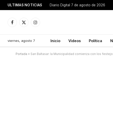
ULTIMAS NOTICIAS
Diario Digital 7 de agosto de 2026
Facebook
X
Instagram
(Twitter)
viernes, agosto 7
Inicio
Videos
Política
N
Portada
»
San Baltasar: la Municipalidad comienza con los festej