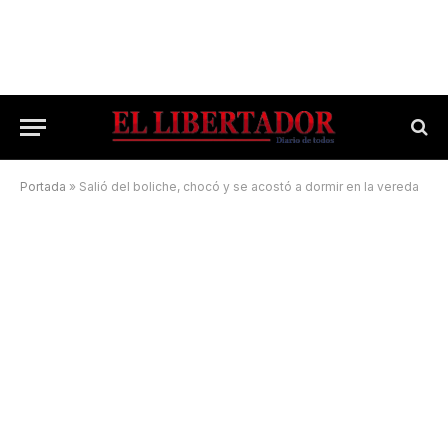
Portada
»
Salió del boliche, chocó y se acostó a dormir en la vereda