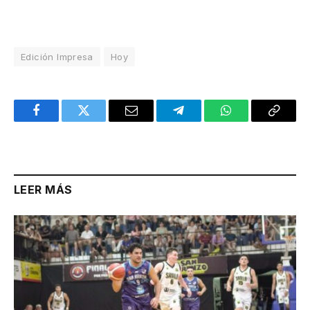
Edición Impresa
Hoy
Facebook
Twitter
Email
Telegram
WhatsApp
Copy
Link
LEER MÁS