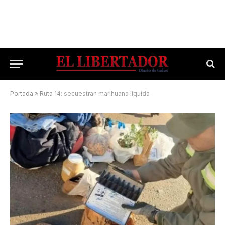
Portada
»
Ruta 14: secuestran marihuana líquida