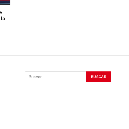
e
 la