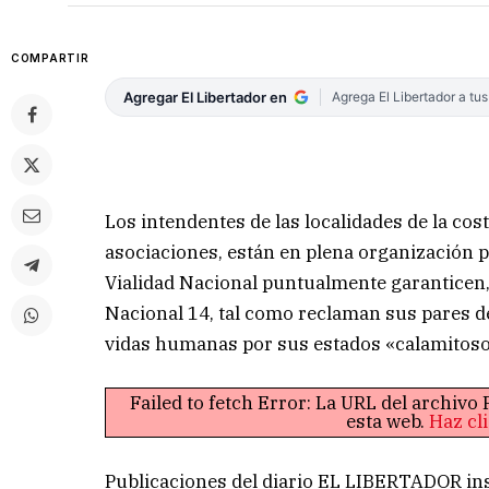
COMPARTIR
Agregar El Libertador en
Agrega El Libertador a tu
Los intendentes de las localidades de la cos
asociaciones, están en plena organización p
Vialidad Nacional puntualmente garanticen,
Nacional 14, tal como reclaman sus pares de
vidas humanas por sus estados «calamitoso
Failed to fetch Error: La URL del archiv
esta web.
Haz cl
Publicaciones del diario EL LIBERTADOR insi