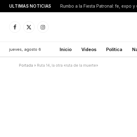
ULTIMAS NOTICIAS
Facebook
X
Instagram
(Twitter)
jueves, agosto 6
Inicio
Videos
Política
N
Portada
»
Ruta 14, la otra «ruta de la muerte»