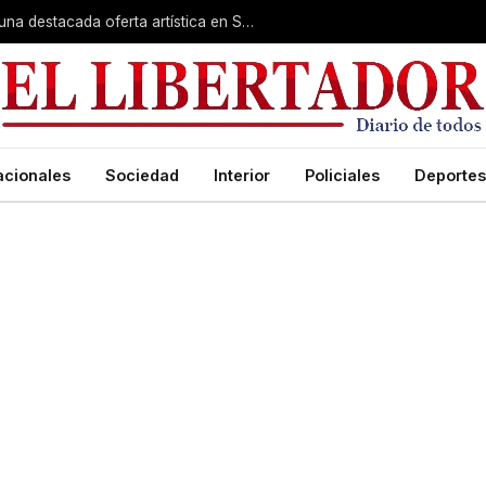
Rumbo a la Fiesta Patronal: fe, expo y una destacada oferta artística en San Roque
acionales
Sociedad
Interior
Policiales
Deportes