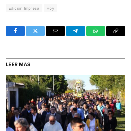
Edición Impresa
Hoy
Facebook
Twitter
Email
Telegram
WhatsApp
Copy
Link
LEER MÁS