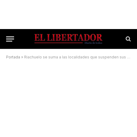
Portada
»
Riachuelo se suma a las localidades que suspenden sus carnavales 2022