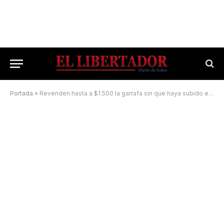
Portada
»
Revenden hasta a $1.500 la garrafa sin que haya subido el precio original