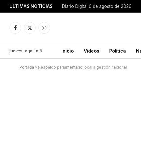
ULTIMAS NOTICIAS
Diario Digital 6 de agosto de 2026
Facebook
X
Instagram
(Twitter)
jueves, agosto 6
Inicio
Videos
Política
N
Portada
»
Respaldo parlamentario local a gestión nacional