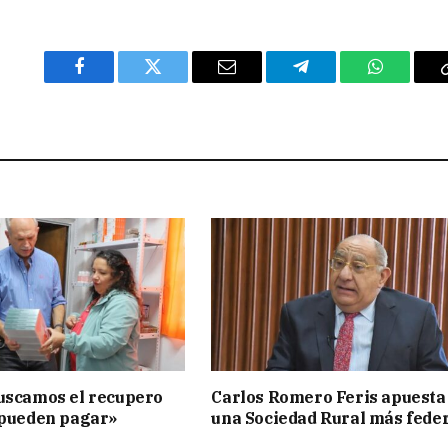
Facebook
Twitter
Email
Telegram
WhatsAp
uscamos el recupero
Carlos Romero Feris apuesta
 pueden pagar»
una Sociedad Rural más fede