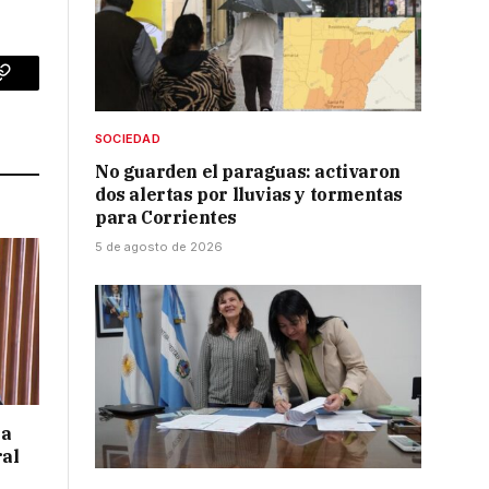
p
Copy
Link
SOCIEDAD
No guarden el paraguas: activaron
dos alertas por lluvias y tormentas
para Corrientes
5 de agosto de 2026
 a
ral