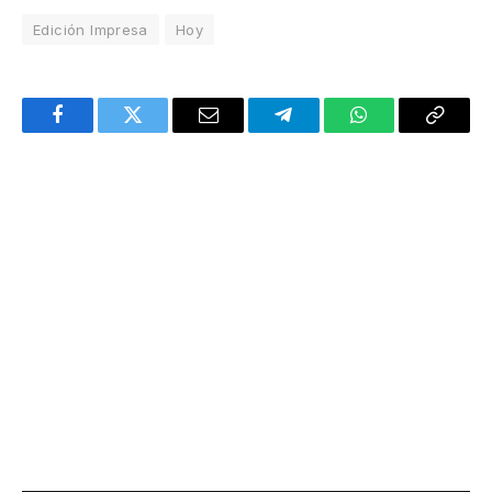
Edición Impresa
Hoy
Facebook
Twitter
Email
Telegram
WhatsApp
Copy
Link