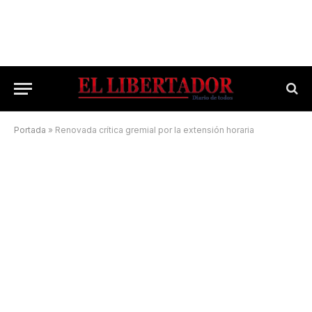
Portada
»
Renovada crítica gremial por la extensión horaria