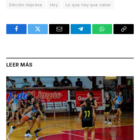
Edición Impresa
Hoy
Lo que hay que saber
Facebook
Twitter
Email
Telegram
WhatsApp
Copy
Link
LEER MÁS