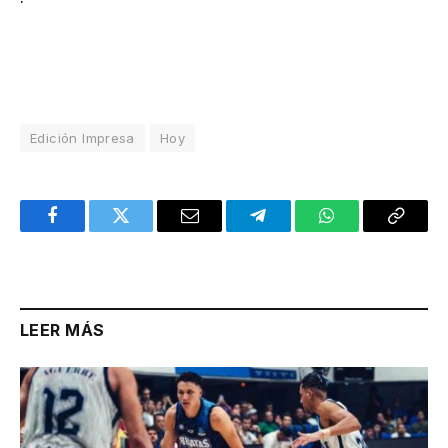
Edición Impresa
Hoy
Facebook
Twitter
Email
Telegram
WhatsApp
Copy
Link
LEER MÁS