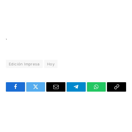
.
Edición Impresa
Hoy
Facebook
Twitter
Email
Telegram
WhatsApp
Copy
Link