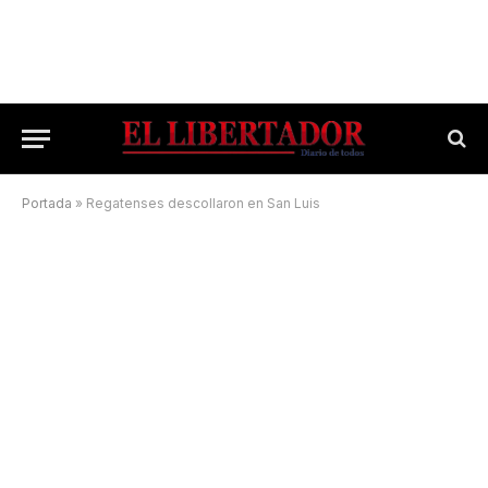
Portada
»
Regatenses descollaron en San Luis