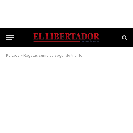
Portada
»
Regatas sumó su segundo triunfo