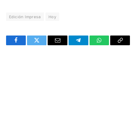
Edición Impresa
Hoy
Facebook
Twitter
Email
Telegram
WhatsApp
Copy
Link