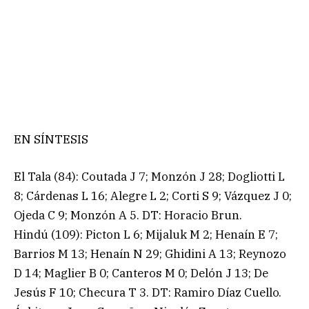
EN SÍNTESIS
El Tala (84): Coutada J 7; Monzón J 28; Dogliotti L
8; Cárdenas L 16; Alegre L 2; Corti S 9; Vázquez J 0;
Ojeda C 9; Monzón A 5. DT: Horacio Brun.
Hindú (109): Picton L 6; Mijaluk M 2; Henaín E 7;
Barrios M 13; Henaín N 29; Ghidini A 13; Reynozo
D 14; Maglier B 0; Canteros M 0; Delón J 13; De
Jesús F 10; Checura T 3. DT: Ramiro Díaz Cuello.