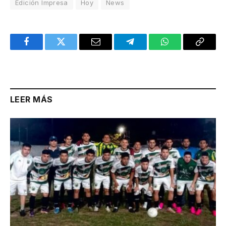
Edición Impresa
Hoy
News
Facebook
Twitter
Email
Telegram
WhatsApp
Copy
Link
LEER MÁS