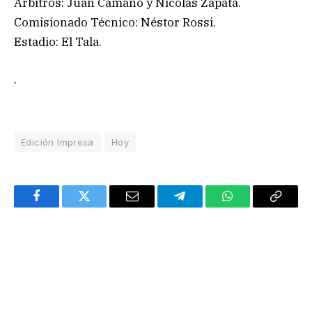
Árbitros: Juan Camaño y Nicolás Zapata.
Comisionado Técnico: Néstor Rossi.
Estadio: El Tala.
.
Edición Impresa
Hoy
Facebook
Twitter
Email
Telegram
WhatsApp
Copy
Link