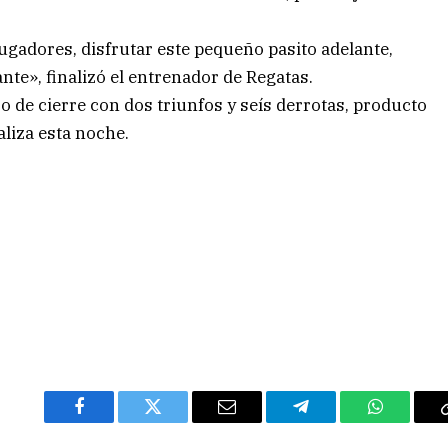
ugadores, disfrutar este pequeño pasito adelante,
te», finalizó el entrenador de Regatas.
o de cierre con dos triunfos y seís derrotas, producto
aliza esta noche.
Facebook
Twitter
Email
Telegram
WhatsAp