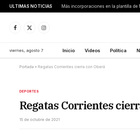
ULTIMAS NOTICIAS
Más incorporaciones en la plantilla de
Facebook
X
Instagram
(Twitter)
viernes, agosto 7
Inicio
Videos
Política
N
Portada
»
Regatas Corrientes cierra con Oberá
DEPORTES
Regatas Corrientes cier
15 de octubre de 2021