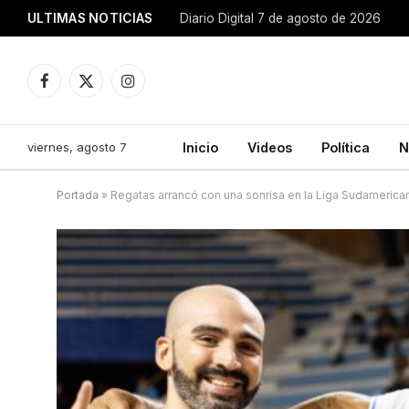
ULTIMAS NOTICIAS
Diario Digital 7 de agosto de 2026
Facebook
X
Instagram
(Twitter)
viernes, agosto 7
Inicio
Videos
Política
N
Portada
»
Regatas arrancó con una sonrisa en la Liga Sudamerica