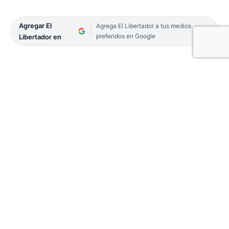
Agregar El
Agrega El Libertador a tus medios
preferidos en Google
Libertador en
El Instituto de Vivienda de Corrientes anunció a
través de sus redes sociales los números
ganadores de Loteria Correntina para la
designación de viviendas en el barrio Santa
Catalina de Corrientes Capital.
Se sortearon tres viviendas para familias con