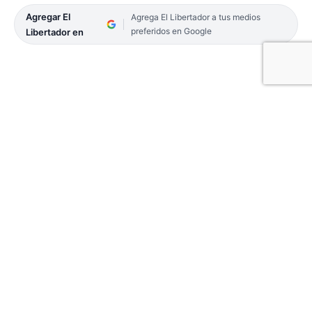
Agregar El
Agrega El Libertador a tus medios
preferidos en Google
Libertador en
Una parte del coronamiento del edificio de la
Legislatura de la provincia de Corrientes cayó en la
mañana de este jueves, y corre peligro otro
ornamento de la fachada. Afortunadamente no
hubo heridos, sin embargo la mayoría de los
transeúntes no se percata del riesgo que implica
transitar por el lugar.