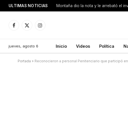
ULTIMAS NOTICIAS
Montaña dio la nota y le arrebató el i
Facebook
X
Instagram
(Twitter)
jueves, agosto 6
Inicio
Videos
Política
N
Portada
»
Reconocieron a personal Penitenciario que participó en