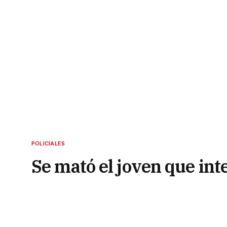
POLICIALES
Se mató el joven que int
tras el ataque de un pitb
6 de octubre de 2022