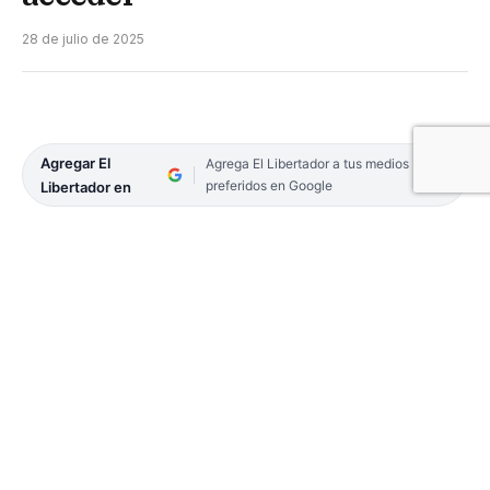
28 de julio de 2025
Agregar El
Agrega El Libertador a tus medios
preferidos en Google
Libertador en
El gobernador, Gustavo Valdés presidió este lunes,
el lanzamiento del primer lote de aceites
medicinales de la sociedad estatal Caá Cannabis.