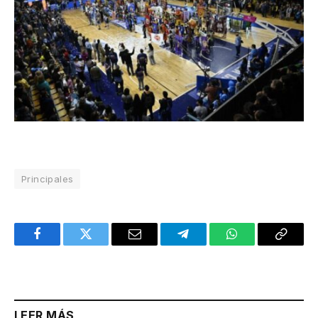
Principales
Facebook
Twitter
Email
Telegram
WhatsApp
Copy
Link
LEER MÁS