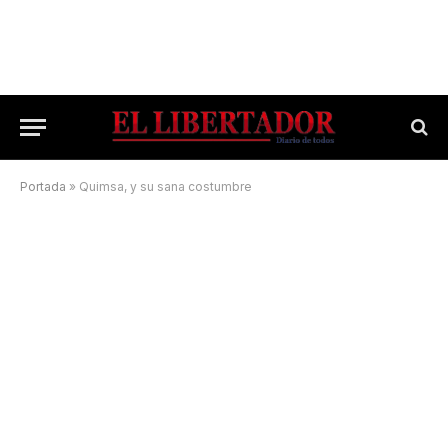
Portada
»
Quimsa, y su sana costumbre