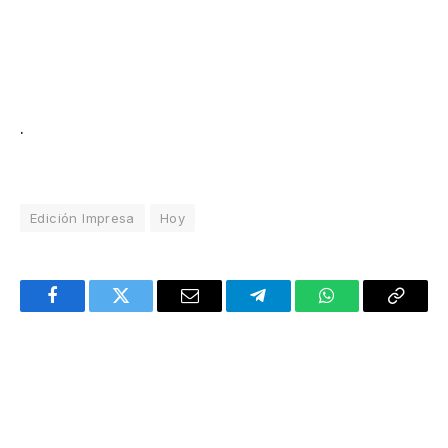
.
Edición Impresa
Hoy
Facebook
Twitter
Email
Telegram
WhatsApp
Copy
Link