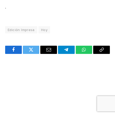
.
Edición Impresa
Hoy
Facebook
Twitter
Email
Telegram
WhatsApp
Copy
Link