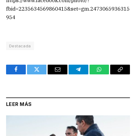
https://www.facebook.com/photo/?
fbid=2235634569860415&set=gm.2473065936315
954
Destacada
Facebook
Twitter
Email
Telegram
WhatsApp
Copy
Link
LEER MÁS