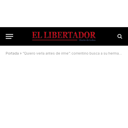
Portada
»
“Quiero verla antes de irme”: correntino busca a su hermana hace 45 años