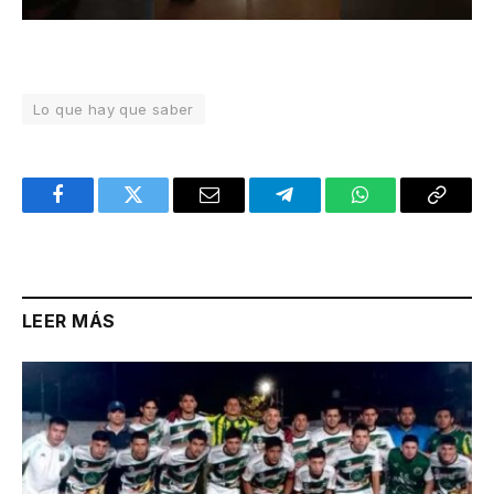
Lo que hay que saber
Facebook
Twitter
Email
Telegram
WhatsApp
Copy
Link
LEER MÁS