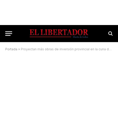
Portada
»
Proyectan más obras de inversión provincial en la cuna de San Martín