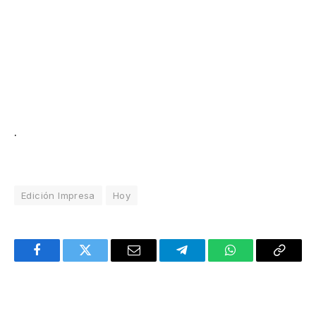
.
Edición Impresa
Hoy
Facebook
Twitter
Email
Telegram
WhatsApp
Copy
Link