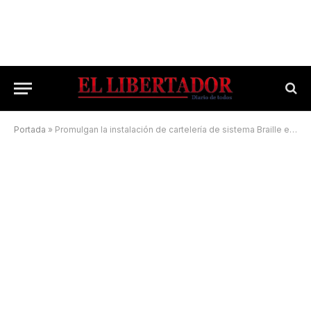
Portada
»
Promulgan la instalación de cartelería de sistema Braille en edificios públicos