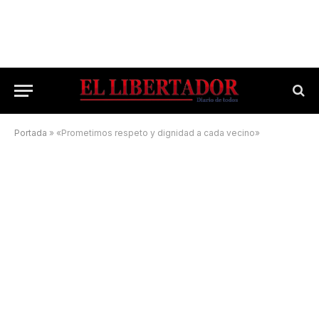
Portada
»
«Prometimos respeto y dignidad a cada vecino»