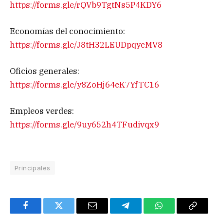
https://forms.gle/rQVb9TgtNs5P4KDY6
Economías del conocimiento:
https://forms.gle/J8tH32LEUDpqycMV8
Oficios generales:
https://forms.gle/y8ZoHj64eK7YfTC16
Empleos verdes:
https://forms.gle/9uy652h4TFudivqx9
Principales
Facebook
Twitter
Email
Telegram
WhatsApp
Copy