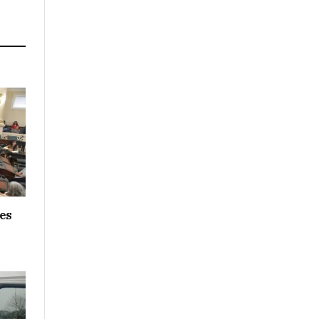
Link
nes