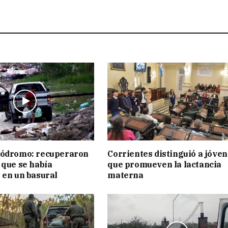
pódromo: recuperaron
Corrientes distinguió a jóve
 que se había
que promueven la lactancia
 en un basural
materna