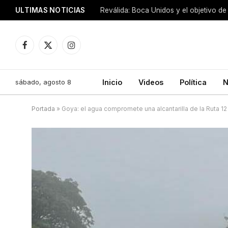
ULTIMAS NOTICIAS
Reválida: Boca Unidos y el objetivo de
Facebook
X
Instagram
(Twitter)
sábado, agosto 8
Inicio
Videos
Política
N
Portada
»
Goya: el agua compromete una alcantarilla de la Ruta 12