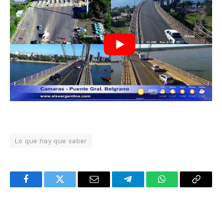
Lo que hay que saber
Facebook
Twitter
Email
Telegram
WhatsApp
Copy
Link