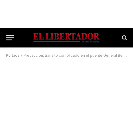
Portada
»
Precaución: tránsito complicado en el puente General Belgrano por un choque