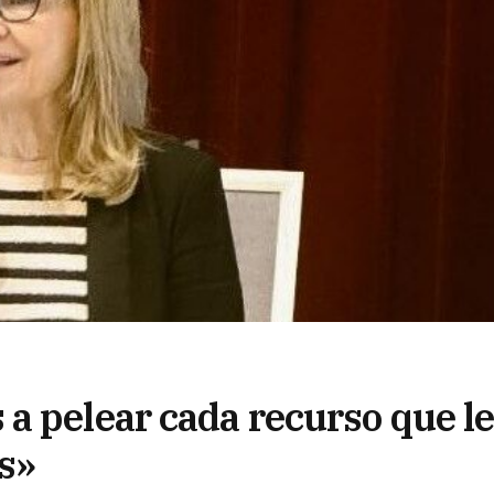
a pelear cada recurso que l
s»