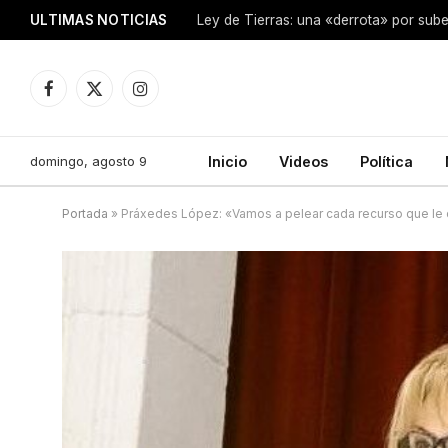
ULTIMAS NOTICIAS
Ley de Tierras: una «derrota» por sube
Facebook
X
Instagram
(Twitter)
domingo, agosto 9
Inicio
Videos
Política
Portada
»
Práxedes López: «Vamos a pelear cada recurso que le 