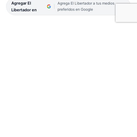
Agregar El
Agrega El Libertador a tus medios
preferidos en Google
Libertador en
En la ciudad de Mercedes, personal de tres
comisarías, de la Guardia Urbana, y de las áreas de
Tránsito y Comercio, junto al grupo especial
Coem, reforzaron los controles, tras las nuevas
restricciones dispuestas por el brote de
coronavirus.
Mercedes tiene a la fecha 203 casos positivos