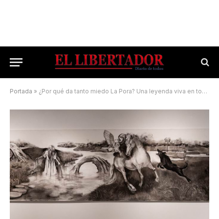
Portada
»
¿Por qué da tanto miedo La Pora? Una leyenda viva en todo el Litoral