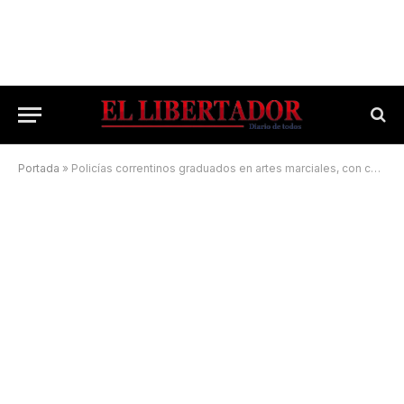
Portada
»
Policías correntinos graduados en artes marciales, con certificación internacional