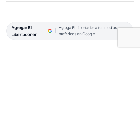
Agregar El
Agrega El Libertador a tus medios
preferidos en Google
Libertador en
Habrá un representante de Corrientes en el main
draw del Challenger de Buenos Aires, que se juega
sobre polvo de ladrillo, con 52 mil dólares en
premios, en las instalaciones del Racket Club de
Palermo.