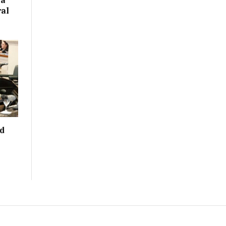
 a
ral
ad