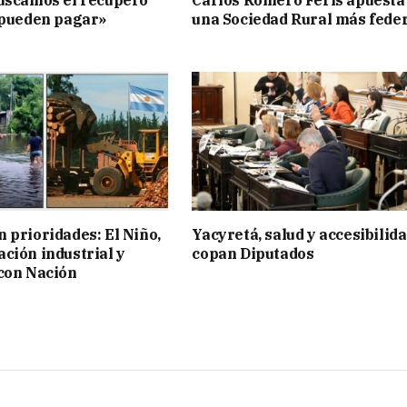
uscamos el recupero
Carlos Romero Feris apuesta
 pueden pagar»
una Sociedad Rural más fede
 prioridades: El Niño,
Yacyretá, salud y accesibilid
ción industrial y
copan Diputados
con Nación