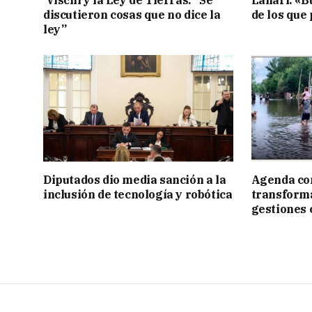
Vischi y la Ley de Tierras: “Se
Lanari: «B
discutieron cosas que no dice la
de los que
ley”
Diputados dio media sanción a la
Agenda con
inclusión de tecnología y robótica
transforma
gestiones 