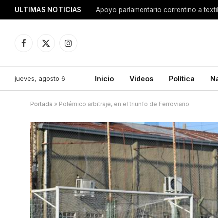
ULTIMAS NOTICIAS
Apoyo parlamentario correntino a texti
Facebook
X
Instagram
(Twitter)
jueves, agosto 6
Inicio
Videos
Política
N
Portada
»
Polémico arbitraje, en el triunfo de Ferroviario