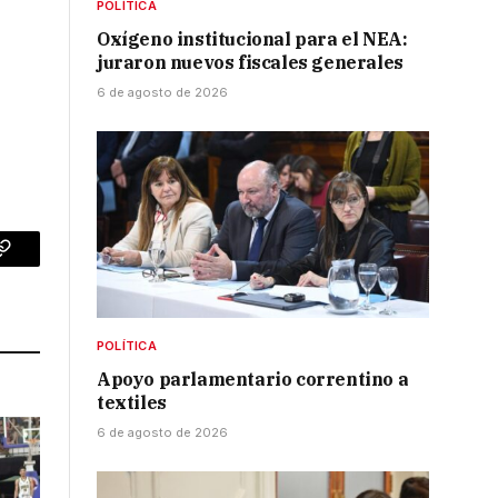
POLÍTICA
Oxígeno institucional para el NEA:
juraron nuevos fiscales generales
6 de agosto de 2026
p
Copy
Link
POLÍTICA
Apoyo parlamentario correntino a
textiles
6 de agosto de 2026