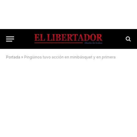
Portada
»
Pingüinos tuvo acción en minibásquet y en primera