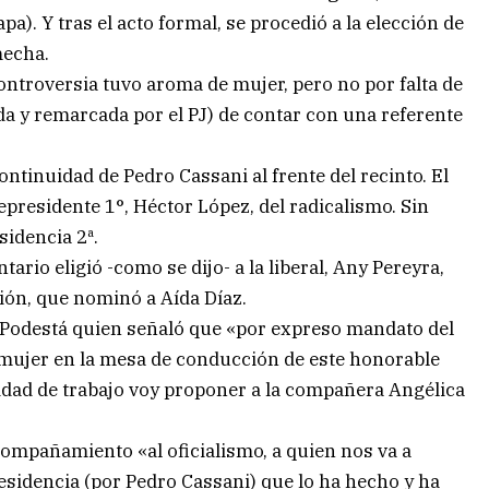
a). Y tras el acto formal, se procedió a la elección de
mecha.
controversia tuvo aroma de mujer, pero no por falta de
da y remarcada por el PJ) de contar con una referente
ontinuidad de Pedro Cassani al frente del recinto. El
epresidente 1°, Héctor López, del radicalismo. Sin
sidencia 2ª.
io eligió -como se dijo- a la liberal, Any Pereyra,
ción, que nominó a Aída Díaz.
o Podestá quien señaló que «por expreso mandato del
la mujer en la mesa de conducción de este honorable
cidad de trabajo voy proponer a la compañera Angélica
acompañamiento «al oficialismo, a quien nos va a
sidencia (por Pedro Cassani) que lo ha hecho y ha