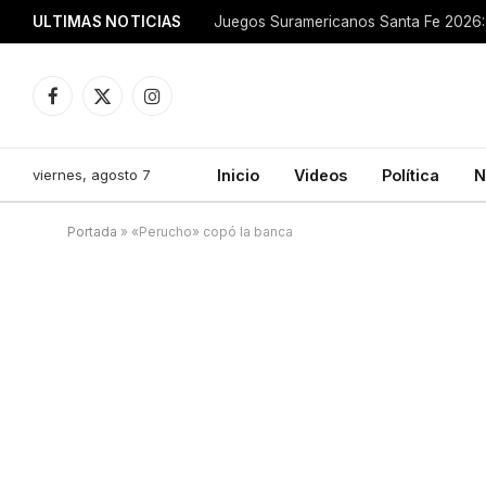
ULTIMAS NOTICIAS
Juegos Suramericanos Santa Fe 2026: 
Facebook
X
Instagram
(Twitter)
viernes, agosto 7
Inicio
Videos
Política
N
Portada
»
«Perucho» copó la banca