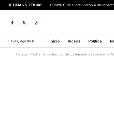
ULTIMAS NOTICIAS
Facebook
X
Instagram
(Twitter)
jueves, agosto 6
Inicio
Videos
Política
N
Portada
»
Pedirán la destrucción de los terraplenes sobre el río M