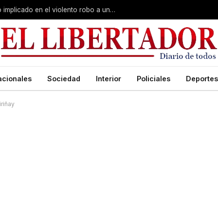
Curuzú Cuatiá: detuvieron a un séptimo implicado en el violento robo a una anciana
acionales
Sociedad
Interior
Policiales
Deportes
iriñay