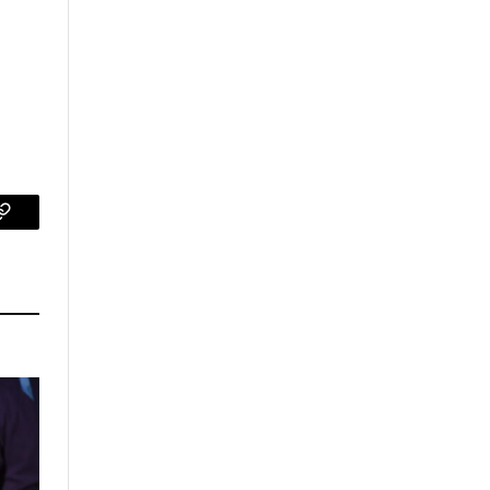
p
Copy
Link