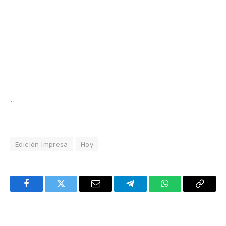
.
Edición Impresa
Hoy
Facebook
Twitter
Email
Telegram
WhatsApp
Copy
Link