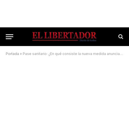
Portada
»
Pase sanitario: ¿En qué consiste la nueva medida anunciada por Nación?