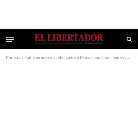
Portada
»
Partió un nuevo vuelo rumbo a Moscú para traer más vacunas